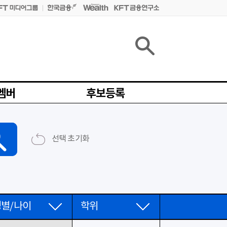
멤버
후보등록
선택 초기화
성별/나이
학위