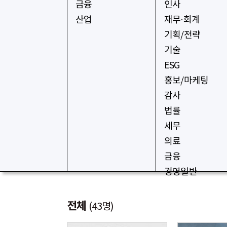
금융
인사
산업
재무·회계
기획/전략
기술
ESG
홍보/마케팅
감사
법률
세무
의료
금융
경영일반
전체
(43명)