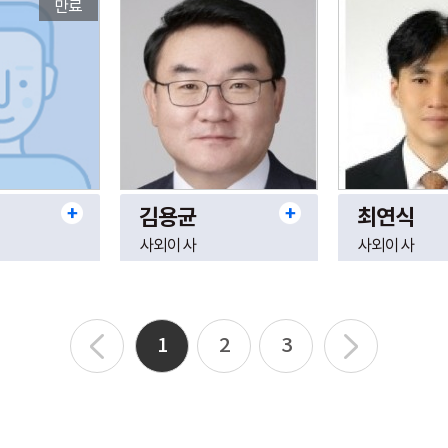
만료
김용균
최연식
사외이사
사외이사
1
2
3