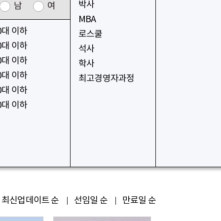
박사
남
여
MBA
0대 이하
로스쿨
0대 이하
석사
0대 이하
학사
0대 이하
최고경영자과정
0대 이하
0대 이하
최신업데이트 순
선임일 순
만료일 순