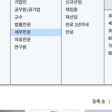
기업인
신규선임
공무원/공기업
재임중
3
교수
재선임
4
법률전문
만료 1년이내
5
세무전문
만료
6
의료전문
7
연구원
8
등록 순