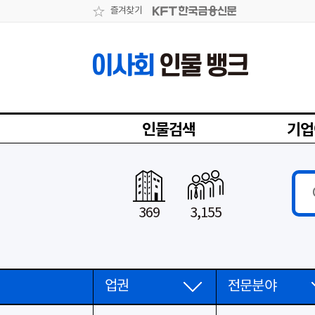
즐겨찾기
인물검색
기업
369
3,155
업권
전문분야