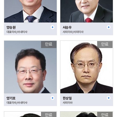
양승원
서승우
대표이사/사내이사
사외이사/사외이사
만료
만료
양기호
한상일
대표이사/사내이사
사외이사
만료
만료