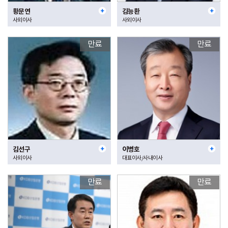
황문연
김능환
사외이사
사외이사
만료
만료
김선구
이병호
사외이사
대표이사/사내이사
만료
만료