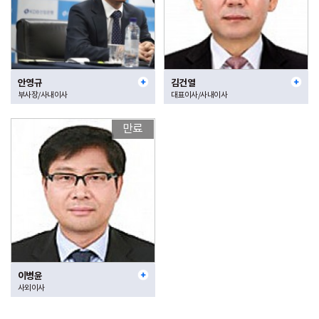
안영규
김건열
부사장/사내이사
대표이사/사내이사
만료
이병윤
사외이사