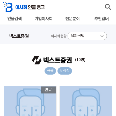
인물검색
기업이사회
전문분야
추천멤버
넥스트증권
이사회 현황
(10명)
금융
비상장
만료