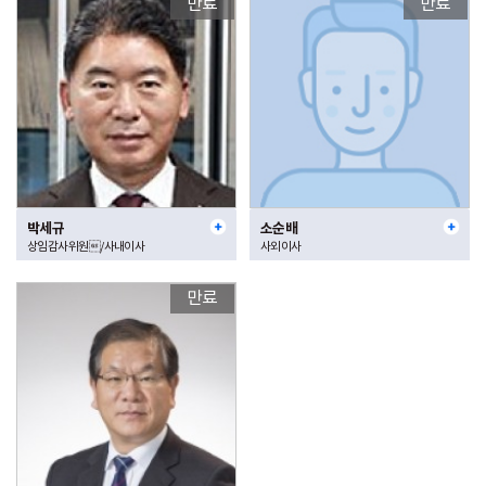
만료
만료
박세규
소순배
상임감사위원/사내이사
사외이사
만료