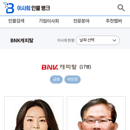
인물검색
기업이사회
전문분야
추천멤버
BNK캐피탈
이사회 현황
(17명)
금융
비상장