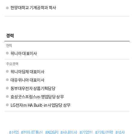
한양대학교 기계공학과 학사
경력
현직
위니아 대표이사
주요경력
위니아딤채 대표이사
대유위니아 대표이사
동부대우전자 상품기획담당
효성굿스프링스㈜ 영업담당 상무
LG전자㈜ HA Built-in 사업담당 상무
#산업
#전자/IT통신
#KOSPI
#사내이사
#기업인
#기획/전략
#석사