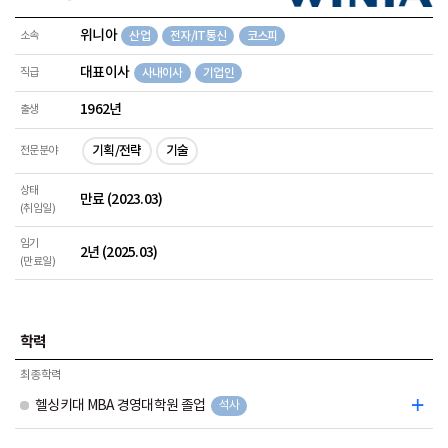
위니아
소속
산업
전자/IT통신
코스피
대표이사
직급
사내이사
기업인
1962년
출생
기획/전략
기술
전문분야
상태
만료 (2023.03)
(취임일)
임기
2년 (2025.03)
(만료일)
학력
최종학력
헬싱키대 MBA 경영대학원 졸업
석사