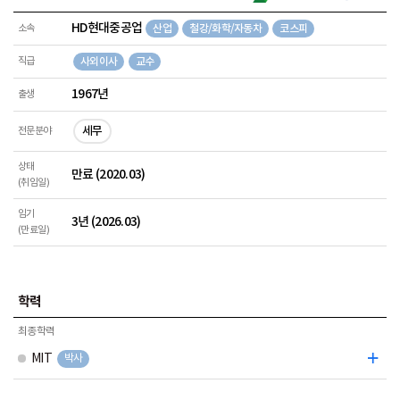
HD현대중공업
소속
산업
철강/화학/자동차
코스피
직급
사외이사
교수
1967년
출생
세무
전문분야
상태
만료 (2020.03)
(취임일)
임기
3년 (2026.03)
(만료일)
학력
최종학력
MIT
박사