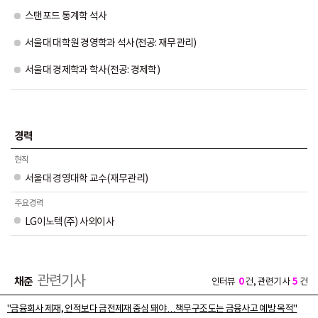
스탠포드 통계학 석사
서울대 대학원 경영학과 석사(전공: 재무관리)
서울대 경제학과 학사(전공: 경제학)
경력
현직
서울대 경영대학 교수(재무관리)
주요경력
LG이노텍(주) 사외이사
관련기사
채준
0
5
인터뷰
건, 관련기사
건
"금융회사 제재, 인적보다 금전제재 중심 돼야…책무구조도는 금융사고 예방 목적"