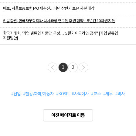
예보, 서울보증보험 IPO 재추진…내년 상반기 보유 지분 매각
키움증권, 한국재무학회와 박사과정 연구원 후원 협약…5년간 10억원 지원
한국거래소, '기업 밸류업 자문단' 구성…"5월 가이드라인 공개" [기업 밸류업
지원방안]
1
2
#산업
#철강/화학/자동차
#KOSPI
#사외이사
#교수
#세무
#박사
이전 페이지로 이동