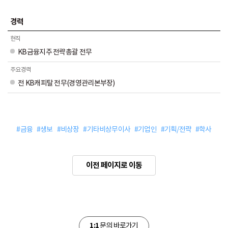
경력
현직
KB금융지주 전략총괄 전무
주요경력
전 KB캐피탈 전무(경영관리본부장)
#금융
#생보
#비상장
#기타비상무이사
#기업인
#기획/전략
#학사
이전 페이지로 이동
1:1
문의 바로가기