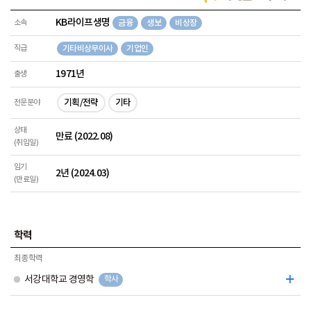
KB라이프생명
소속
금융
생보
비상장
직급
기타비상무이사
기업인
1971년
출생
기획/전략
기타
전문분야
상태
만료 (2022.08)
(취임일)
임기
2년 (2024.03)
(만료일)
학력
최종학력
서강대학교 경영학
학사